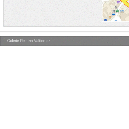
Galerie Reistna Valtice.cz