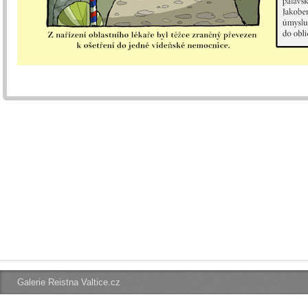
Galerie Reistna Valtice.cz