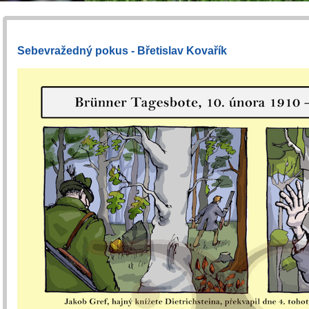
Sebevražedný pokus - Břetislav Kovařík