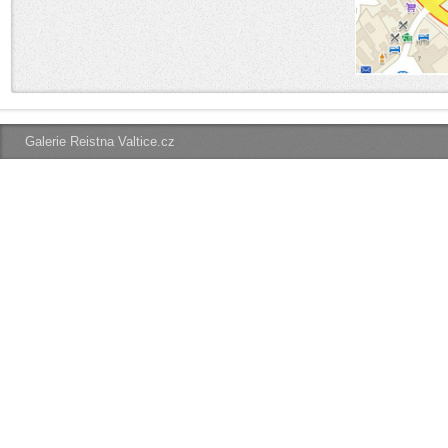
Galerie Reistna Valtice.cz